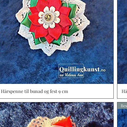
Hårspenne til bunad og fest 9 cm
Vista rápida
Hå
Bes