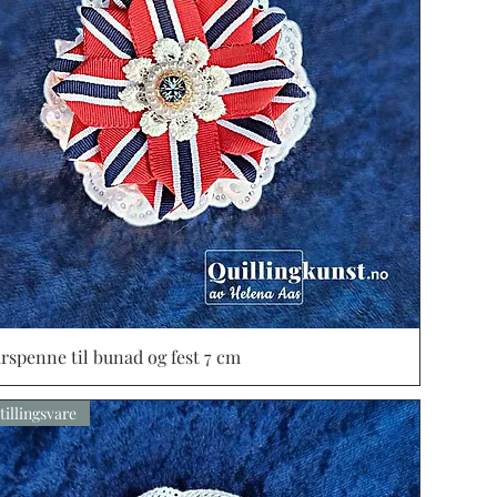
rspenne til bunad og fest 7 cm
Vista rápida
tillingsvare