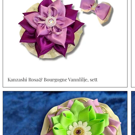
Kanzashi Rosa& Bourgogne Vannlilje, sett
Vista rápida