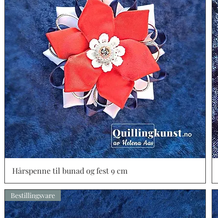
Hårspenne til bunad og fest 9 cm
Vista rápida
Bestillingsvare