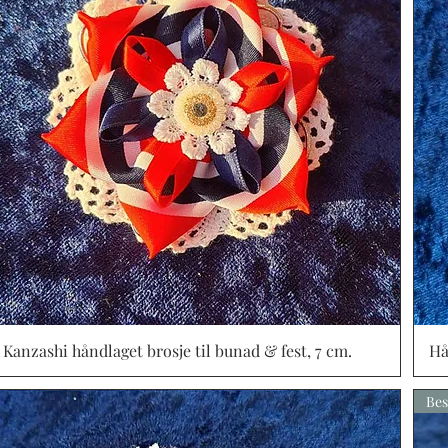
Kanzashi håndlaget brosje til bunad & fest, 7 cm.
Vista rápida
Hå
Bes