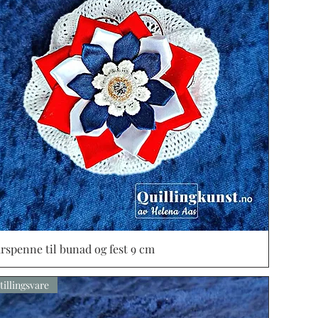
rspenne til bunad og fest 9 cm
Vista rápida
tillingsvare