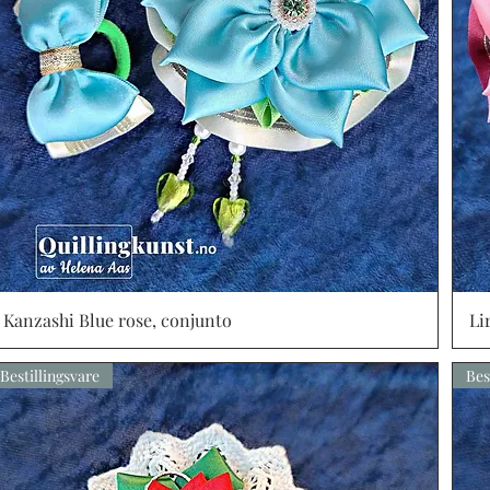
Kanzashi Blue rose, conjunto
Vista rápida
Li
Bestillingsvare
Bes