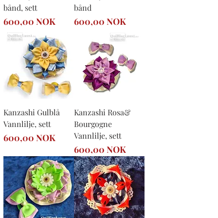
bånd, sett
bånd
Precio
Precio
600,00 NOK
600,00 NOK
Kanzashi Gulblå
Kanzashi Rosa&
Vannlilje, sett
Bourgogne
Vannlilje, sett
Precio
600,00 NOK
Precio
600,00 NOK