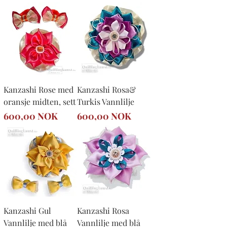
Kanzashi Rose med
Kanzashi Rosa&
oransje midten, sett
Turkis Vannlilje
Precio
Precio
600,00 NOK
600,00 NOK
Kanzashi Gul
Kanzashi Rosa
Vannlilje med blå
Vannlilje med blå