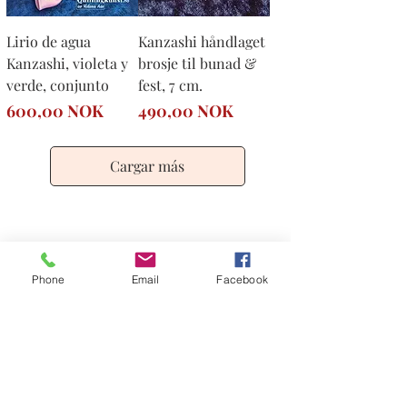
Lirio de agua
Kanzashi håndlaget
Kanzashi, violeta y
brosje til bunad &
verde, conjunto
fest, 7 cm.
Precio
Precio
600,00 NOK
490,00 NOK
Cargar más
Phone
Email
Facebook