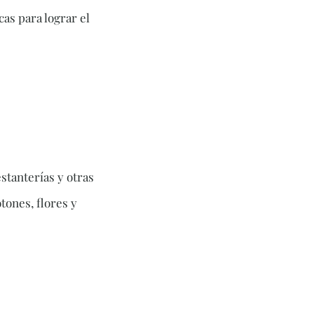
cas para lograr el
estanterías y otras
otones, flores y