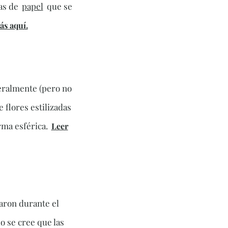
as de
papel
que se
ás aquí.
eralmente (pero no
 flores estilizadas
rma esférica.
Leer
naron durante el
o se cree que las