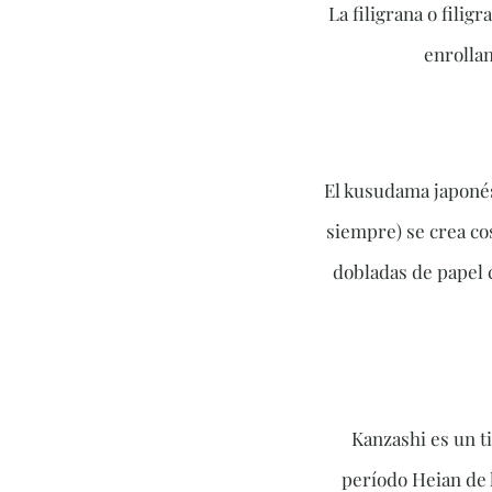
La filigrana o filig
enrollan
El kusudama japonés
siempre) se crea co
dobladas de papel 
Kanzashi es un ti
período Heian de l