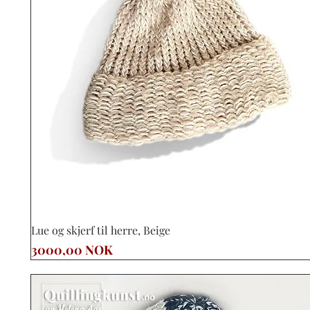
Vista rápida
Lue og skjerf til herre, Beige
Precio
3000,00 NOK