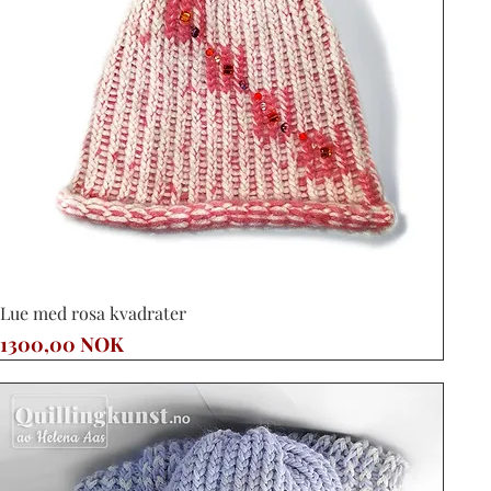
Vista rápida
Lue med rosa kvadrater
Precio
1300,00 NOK