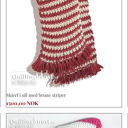
Vista rápida
Skjerf i ull med brune striper
Precio
1500,00 NOK