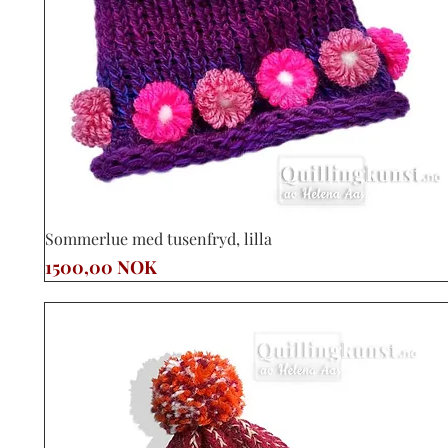
Vista rápida
Sommerlue med tusenfryd, lilla
Precio
1500,00 NOK