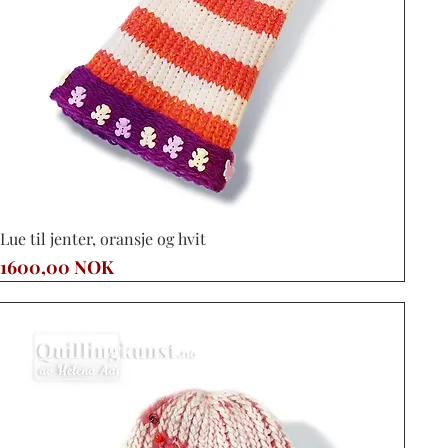
Vista rápida
Lue til jenter, oransje og hvit
Precio
1600,00 NOK