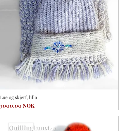
Vista rápida
Lue og skjerf, lilla
Precio
3000,00 NOK