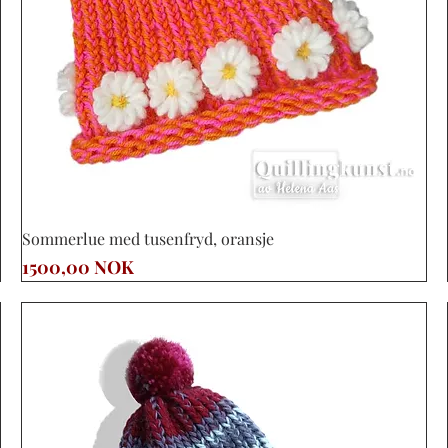
Vista rápida
Sommerlue med tusenfryd, oransje
Precio
1500,00 NOK