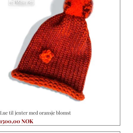
Vista rápida
Lue til jenter med oransje blomst
Precio
1500,00 NOK