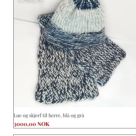
Vista rápida
Lue og skjerf til herre, blå og grå
Precio
3000,00 NOK