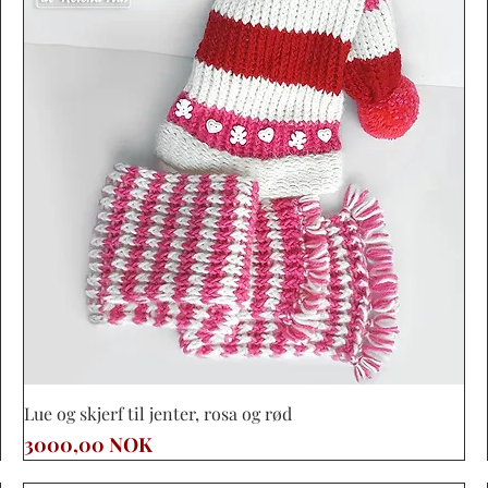
Vista rápida
Lue og skjerf til jenter, rosa og rød
Precio
3000,00 NOK