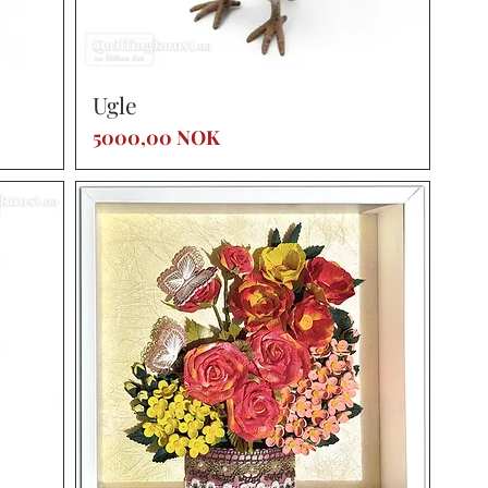
Vista rápida
Ugle
Precio
5000,00 NOK