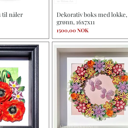
a rápida
Vista rápida
til nåler
Dekorativ boks med lokke,
grønn, 16x7x11
Precio
1500,00 NOK