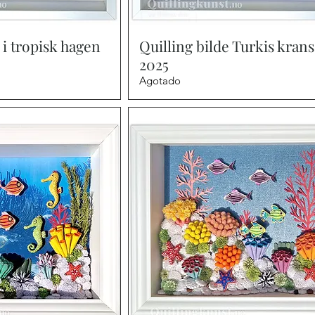
a rápida
Vista rápida
i tropisk hagen
Quilling bilde Turkis kran
2025
Agotado