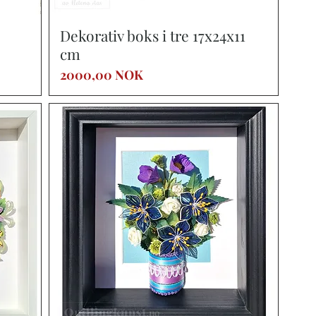
Vista rápida
Dekorativ boks i tre 17x24x11
cm
Precio
2000,00 NOK