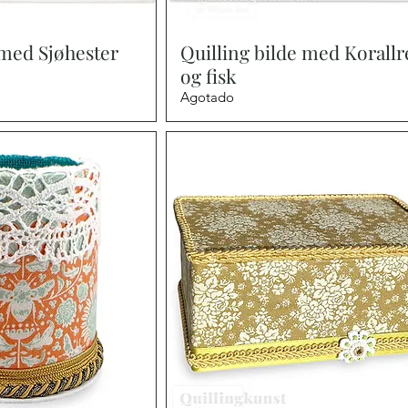
a rápida
Vista rápida
 med Sjøhester
Quilling bilde med Korallr
og fisk
Agotado