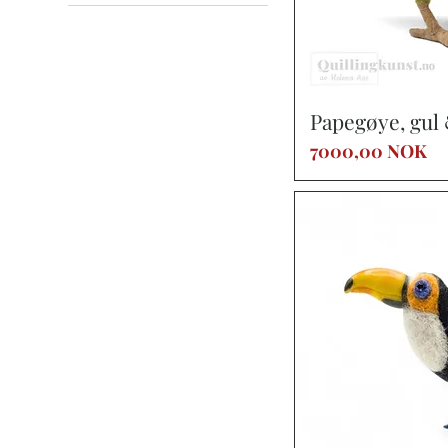
35 NOK
7000 NOK
Vist
Papegøye, gul
Precio
7000,00 NOK