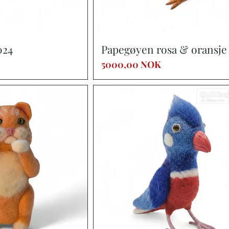
a rápida
Vista rápida
024
Papegøyen rosa & oransje
Precio
5000,00 NOK