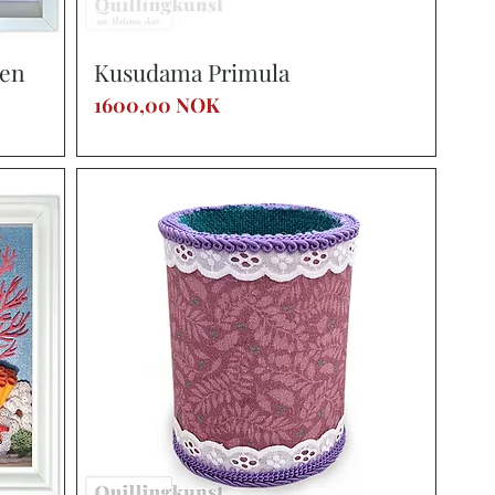
Vista rápida
sen
Kusudama Primula
Precio
1600,00 NOK