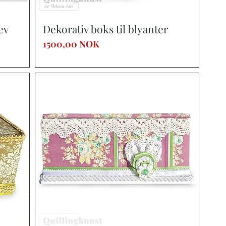
Vista rápida
ev
Dekorativ boks til blyanter
Precio
1500,00 NOK