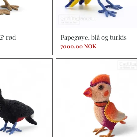
a rápida
Vista rápida
 & rød
Papegøye, blå og turkis
Precio
7000,00 NOK