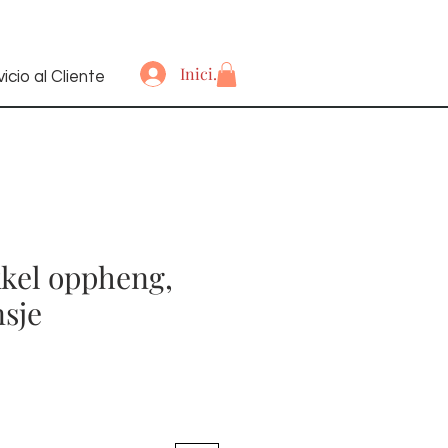
Iniciar sesión
icio al Cliente
kel oppheng,
nsje
recio