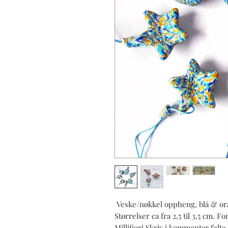
Veske/nøkkel oppheng, blå & oran
Størrelser ca fra 2,5 til 3,5 cm.
Millifiori.Skriv i kommentar fel