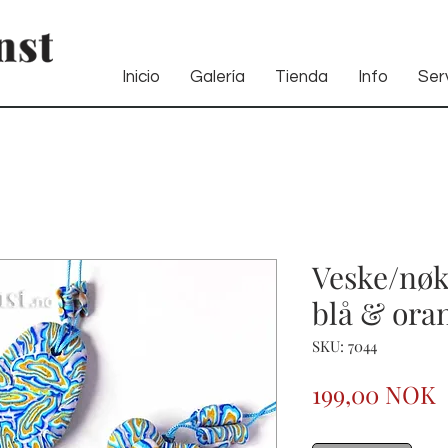
Inicio
Galería
Tienda
Info
Serv
Veske/nøk
blå & ora
SKU: 7044
P
199,00 NOK