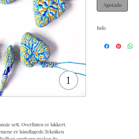
Agotado
Info
Status: på lager (men i
sje sett. Overflaten er lakkert.
 Formene er håndlagede.Tekniken
te hvilken oppheng ønsker du.