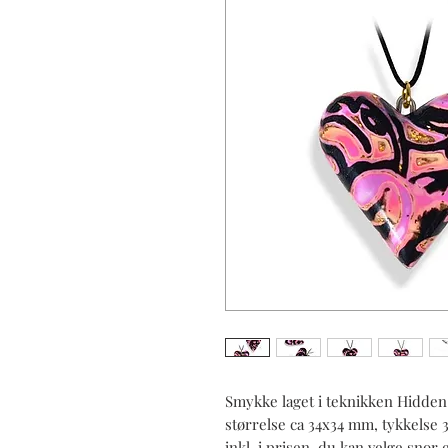
Smykke laget i teknikken Hidden
størrelse ca 34x34 mm, tykkelse 
inkl. i prisen, du kan velge snor 