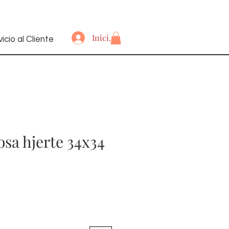
Iniciar sesión
icio al Cliente
sa hjerte 34x34
Precio