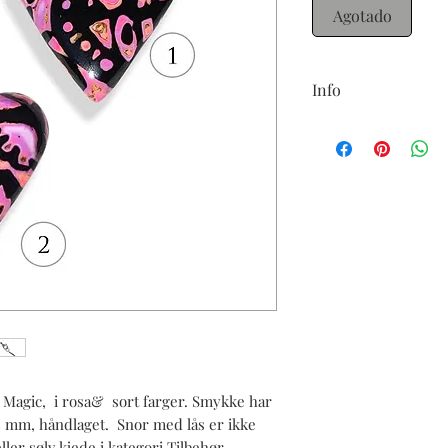
Agotado
Info
Status: på lager
 Magic, i rosa& sort farger. Smykke har
3 mm, håndlaget. Snor med lås er ikke
eller sølv kjede i kategori Tilbehør.