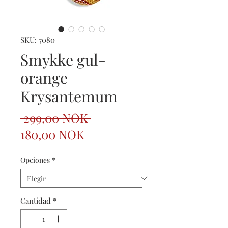
SKU: 7080
Smykke gul-
orange
Krysantemum
Precio
 299,00 NOK 
Precio
180,00 NOK
de
Opciones
*
oferta
Cantidad
*