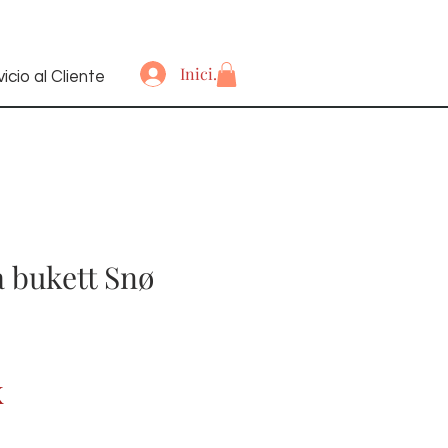
Iniciar sesión
icio al Cliente
 bukett Snø
Precio
K