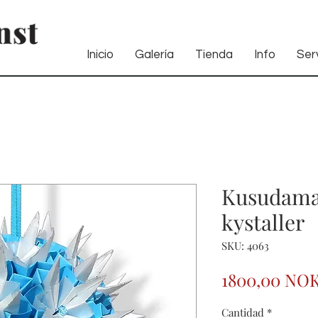
Inicio
Galería
Tienda
Info
Serv
Kusudama
kystaller
SKU: 4063
1800,00 NO
Cantidad
*