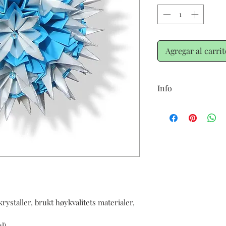
Agregar al carrit
Info
Leveringstid ca 4-5 uk
denne kusudama, fordi
ystaller, brukt høykvalitets materialer,
l)