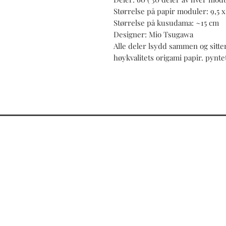
Størrelse på papir moduler: 9,5 x
Størrelse på kusudama: ~15 cm
Designer: Mio Tsugawa
Alle deler lsydd sammen og sitte
høykvalitets origami papir. pyntet