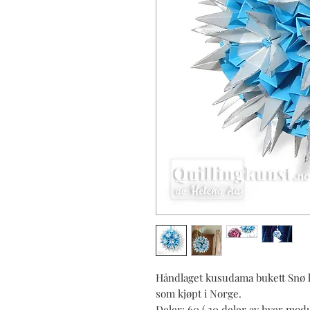
Håndlaget kusudama bukett Snø kr
som kjøpt i Norge.
Deler: 60 ( 30 deler av hver modu