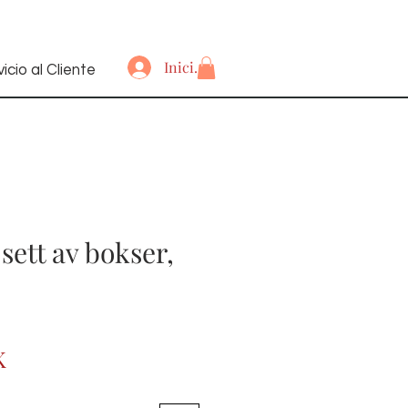
Iniciar sesión
icio al Cliente
sett av bokser,
Precio
K