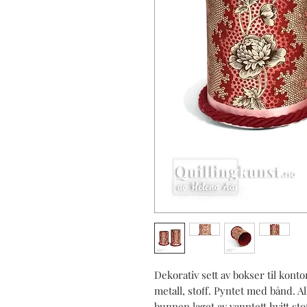
Dekorativ sett av bokser til konto
metall, stoff. Pyntet med bånd. Al
bunnen laget av vanntett hvitt sto