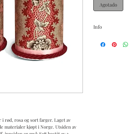
Agotado
Info
Leveringstid ca 4-5 uk
denne boks, fordi det
materialer ikke kan sk
med kunden.
r i rød, rosa og sort farger. Laget av
le materialer kjøpt i Norge. Utsiden av
ff. innsiden er myk.Sett beståt av 2